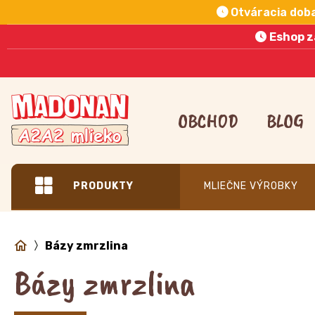
Otváracia dob
Eshop z
Preskočiť
na
OBCHOD
BLOG
obsah
PRODUKTY
MLIEČNE VÝROBKY
Bázy zmrzlina
Bázy zmrzlina