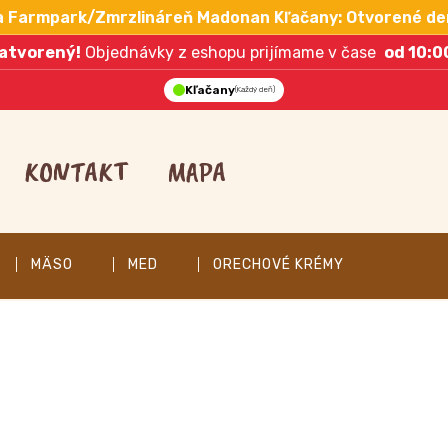
a Farmpark/Zmrzlináreň Madonan Kľačany: Otvorené de
atvorený!
Objednávky z eshopu prijímame v čase
od 10:0
Kľačany
(Každý deň)
KONTAKT
MAPA
MÄSO
MED
ORECHOVÉ KRÉMY