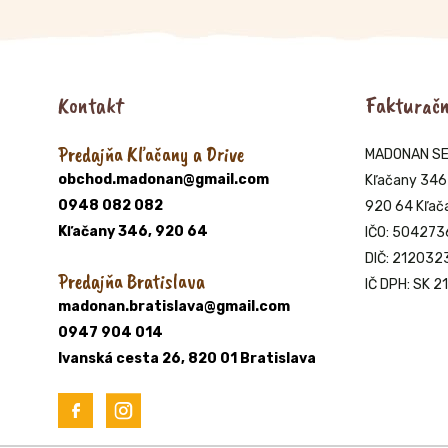
Kontakt
Fakturačn
Predajňa Kľačany a Drive
MADONAN SERV
obchod.madonan@gmail.com
Kľačany 346
0948 082 082
920 64 Kľač
Kľačany 346, 920 64
IČO: 504273
DIČ: 21203
Predajňa Bratislava
IČ DPH: SK 
madonan.bratislava@gmail.com
0947 904 014
Ivanská cesta 26, 820 01 Bratislava