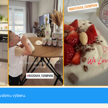
 vášmu výberu.