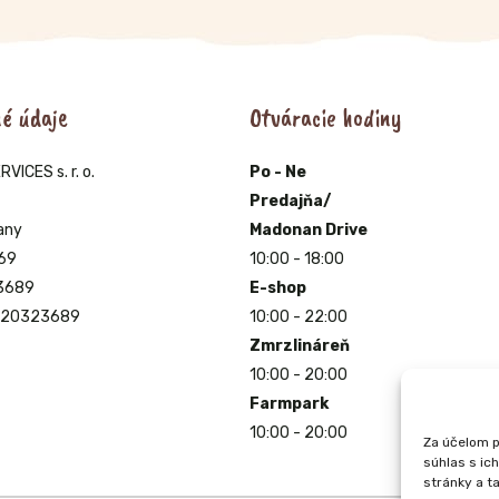
é údaje
Otváracie hodiny
ICES s. r. o.
Po - Ne
Predajňa/
any
Madonan Drive
69
10:00 - 18:00
23689
E-shop
2120323689
10:00 - 22:00
Zmrzlináreň
10:00 - 20:00
Farmpark
10:00 - 20:00
Za účelom p
súhlas s ic
stránky a ta