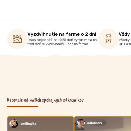
Vyzdvihnutie na farme o 2 dni
Vždy
Dnes objednáš, na ďalší deň vyrobíme a na
Všetky 
tretí deň si vyzdvihneš u nás na farme.
UHT a 
Recenzie od našich spokojných zákazníkov