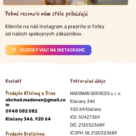
Pekné recenzie nám stále pribúdajú
Kliknite na náš Instagram a prezrite si fotky
od našich spokojných zákazníkov.
POZRIEŤ VIAC NA INSTAGRAME
Kontakt
Fakturačné údaje
Predajňa Kľačany a Drive
MADONAN SERVICES s. r. o.
obchod.madonan@gmail.co
Kľačany 346
m
920 64 Kľačany
0948 082 082
IČO: 50427369
Kľačany 346, 920 64
DIČ: 2120323689
Predajňa Bratislava
IČ DPH: SK 2120323689