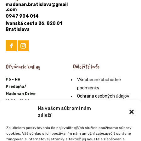
madonan.bratislava@gmail
.com
0947 904 014
Ivanská cesta 26, 820 01
Bratislava
Otváracie hodiny
Dôležité info
Po - Ne
Všeobecné obchodné
Predajňa/
podmienky
Madonan Drive
Ochrana osobných údajov
10:00 - 18:00
Formulár na odstúpenie od
Na vašom súkromí nám
E-shop
zmluvy
záleží
10:00 - 22:00
Odstúpenie od zmluvy online
Zmrzlináreň
Za účelom poskytovania čo najkvalitnejších služieb používame súbory
Orgán alternatívneho
10:00 - 20:00
cookies. Váš súhlas s ich používaním nám umožní zabezpečiť správne
riešenia sporov
Farmpark
fungovanie internetovej stránky a taktiež jej neustále zlepšovanie.