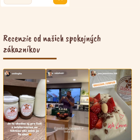
množstvo
Tvaroh
tučný
250g
Recenzie od našich spokojných
zákazníkov