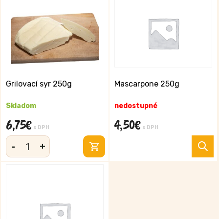
s
350g
olivami
a
bazalkovým
korením
380
ml
Grilovací syr 250g
Mascarpone 250g
Skladom
nedostupné
6,75
€
4,50
€
s DPH
s DPH
-
+
množstvo
Grilovací
syr
250g