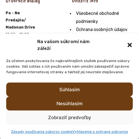
Otváracie hodiny
Dôležité info
Po - Ne
Všeobecné obchodné
Predajňa/
podmienky
Madonan Drive
Ochrana osobných údajov
10:00 - 18:00
Formulár na odstúpenie od
Na vašom súkromí nám
E-shop
zmluvy
záleží
10:00 - 22:00
Odstúpenie od zmluvy online
Zmrzlináreň
Za účelom poskytovania čo najkvalitnejších služieb používame súbory
Orgán alternatívneho
10:00 - 20:00
cookies. Váš súhlas s ich používaním nám umožní zabezpečiť správne
riešenia sporov
Farmpark
fungovanie internetovej stránky a taktiež jej neustále zlepšovanie.
10:00 - 20:00
Zoznam predajní s našimi
výrobkami Madonan
Súhlasím
Nesúhlasím
Zobraziť predvoľby
Všetky práva vyhradené © 2026 madonan.sk
Tvorba web
Zásady používania súborov cookie
Vyhlásenie o ochrane súkromia
stránok
od Shieldone