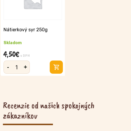
Nátierkový syr 250g
Skladom
4,50
€
s DPH
-
+
množstvo
Nátierkový
syr
250g
Recenzie od našich spokojných
zákazníkov