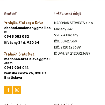
Kontakt
Fakturačné údaje
Predajňa Kľačany a Drive
MADONAN SERVICES s. r. o.
obchod.madonan@gmail.co
Kľačany 346
m
920 64 Kľačany
0948 082 082
IČO: 50427369
Kľačany 346, 920 64
DIČ: 2120323689
Predajňa Bratislava
IČ DPH: SK 2120323689
madonan.bratislava@gmail
.com
0947 904 014
Ivanská cesta 26, 820 01
Bratislava