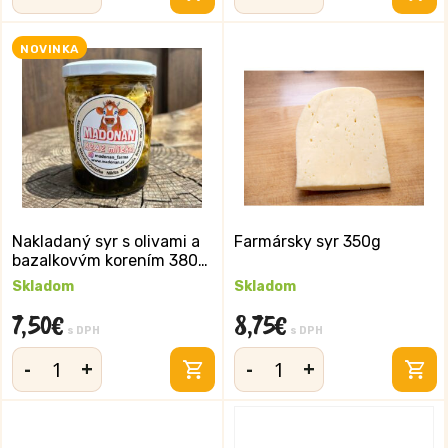
množstvo
množstvo
Nakladaný
Nakladaný
syr
syr
NOVINKA
380
čili
ml
380
ml
Nakladaný syr s olivami a
Farmársky syr 350g
bazalkovým korením 380
ml
Skladom
Skladom
7,50
€
8,75
€
s DPH
s DPH
-
+
-
+
množstvo
množstvo
Nakladaný
Farmársky
syr
syr