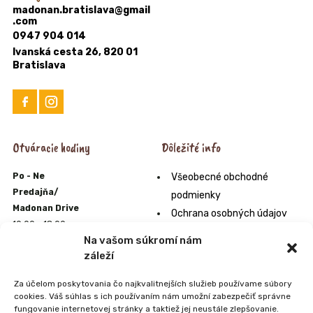
madonan.bratislava@gmail
.com
0947 904 014
Ivanská cesta 26, 820 01
Bratislava
Otváracie hodiny
Dôležité info
Po - Ne
Všeobecné obchodné
Predajňa/
podmienky
Madonan Drive
Ochrana osobných údajov
10:00 - 18:00
Formulár na odstúpenie od
Na vašom súkromí nám
E-shop
zmluvy
záleží
10:00 - 22:00
Odstúpenie od zmluvy online
Zmrzlináreň
Za účelom poskytovania čo najkvalitnejších služieb používame súbory
Orgán alternatívneho
10:00 - 20:00
cookies. Váš súhlas s ich používaním nám umožní zabezpečiť správne
riešenia sporov
Farmpark
fungovanie internetovej stránky a taktiež jej neustále zlepšovanie.