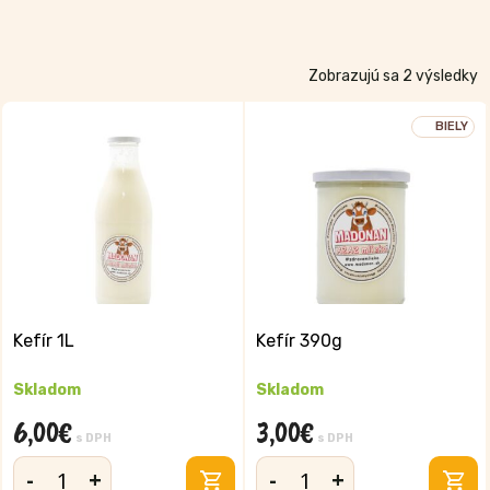
Zobrazujú sa 2 výsledky
BIELY
Kefír 1L
Kefír 390g
Skladom
Skladom
6,00
€
3,00
€
s DPH
s DPH
-
+
-
+