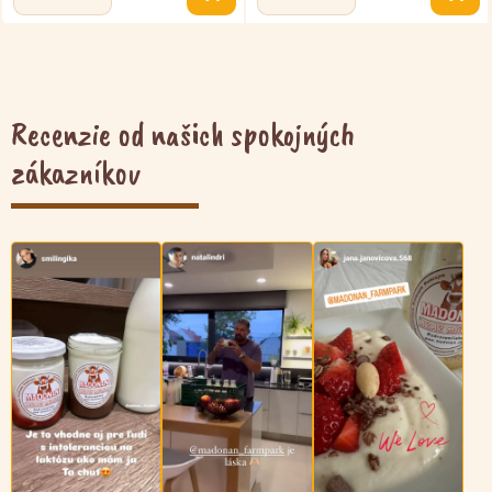
množstvo
množstvo
Kefír
Kefír
1L
390g
Recenzie od našich spokojných
zákazníkov