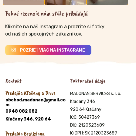
Pekné recenzie nám stále pribúdajú
Kliknite na náš Instagram a prezrite si fotky
od našich spokojných zákazníkov.
POZRIEŤ VIAC NA INSTAGRAME
Kontakt
Fakturačné údaje
Predajňa Kľačany a Drive
MADONAN SERVICES s. r. o.
obchod.madonan@gmail.co
Kľačany 346
m
920 64 Kľačany
0948 082 082
IČO: 50427369
Kľačany 346, 920 64
DIČ: 2120323689
Predajňa Bratislava
IČ DPH: SK 2120323689