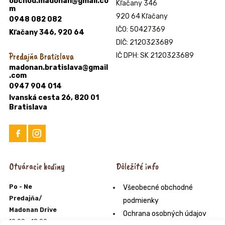
obchod.madonan@gmail.co
Kľačany 346
m
920 64 Kľačany
0948 082 082
IČO: 50427369
Kľačany 346, 920 64
DIČ: 2120323689
Predajňa Bratislava
IČ DPH: SK 2120323689
madonan.bratislava@gmail
.com
0947 904 014
Ivanská cesta 26, 820 01
Bratislava
Otváracie hodiny
Dôležité info
Po - Ne
Všeobecné obchodné
Predajňa/
podmienky
Madonan Drive
Ochrana osobných údajov
10:00 - 18:00