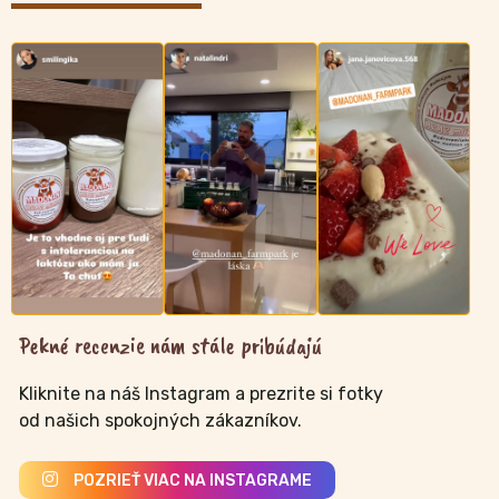
v
n
s
p
Pekné recenzie nám stále pribúdajú
Kliknite na náš Instagram a prezrite si fotky
od našich spokojných zákazníkov.
POZRIEŤ VIAC NA INSTAGRAME