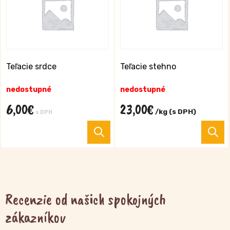
Možnosti
si
môžete
vybrať
na
stránke
Teľacie srdce
Teľacie stehno
produktu.
nedostupné
nedostupné
6,00
€
23,00
€
/kg (s DPH)
s DPH
T
p
m
v
va
Recenzie od našich spokojných
M
si
zákazníkov
m