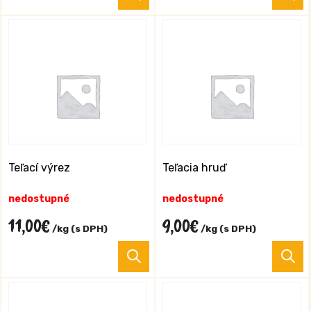
T
p
m
v
va
M
si
m
v
n
s
Teľací výrez
Teľacia hruď
p
nedostupné
nedostupné
11,00
€
9,00
€
/kg (s DPH)
/kg (s DPH)
Tento
T
produkt
p
má
m