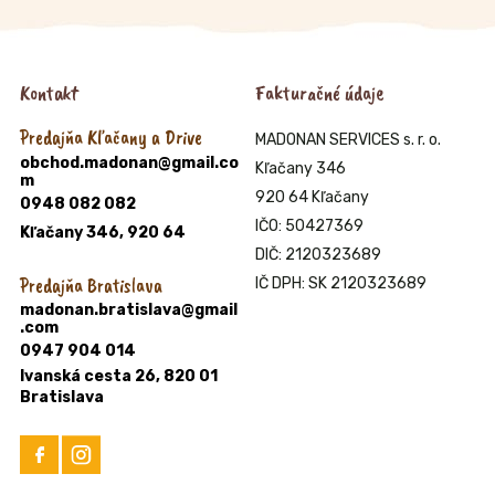
Kontakt
Fakturačné údaje
Predajňa Kľačany a Drive
MADONAN SERVICES s. r. o.
obchod.madonan@gmail.co
Kľačany 346
m
920 64 Kľačany
0948 082 082
IČO: 50427369
Kľačany 346, 920 64
DIČ: 2120323689
Predajňa Bratislava
IČ DPH: SK 2120323689
madonan.bratislava@gmail
.com
0947 904 014
Ivanská cesta 26, 820 01
Bratislava