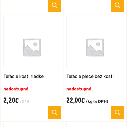
Tento
T
produkt
p
má
m
viacero
v
variantov.
va
Možnosti
M
si
si
môžete
m
vybrať
v
na
n
stránke
s
Teľacie kosti riedke
Teľacie plece bez kosti
produktu.
p
nedostupné
nedostupné
2,20
€
22,00
€
/kg (s DPH)
s DPH
T
p