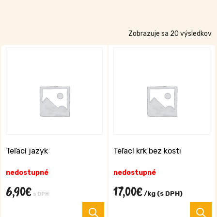
Zobrazuje sa 20 výsledkov
Teľací jazyk
Teľací krk bez kosti
nedostupné
nedostupné
6,90
€
17,00
€
/kg (s DPH)
s DPH