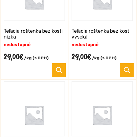
si
si
môžete
m
vybrať
v
na
n
stránke
s
Teľacia roštenka bez kosti
Teľacia roštenka bez kosti
nízka
vysoká
produktu.
p
nedostupné
nedostupné
29,00
€
29,00
€
/kg (s DPH)
/kg (s DPH)
Tento
T
produkt
p
má
m
viacero
v
variantov.
va
Možnosti
M
si
si
môžete
m
vybrať
v