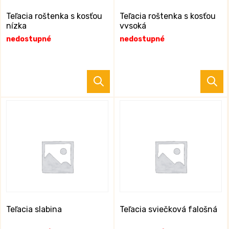
na
n
stránke
s
Teľacia roštenka s kosťou
Teľacia roštenka s kosťou
nízka
vysoká
produktu.
p
nedostupné
nedostupné
Teľacia slabina
Teľacia sviečková falošná