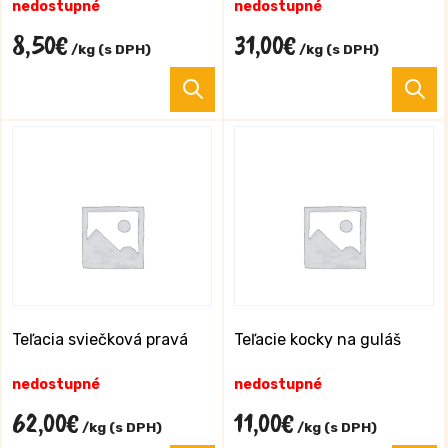
nedostupné
nedostupné
8,50
€
31,00
€
/kg (s DPH)
/kg (s DPH)
Tento
T
produkt
p
má
m
viacero
v
variantov.
va
Možnosti
M
si
si
môžete
m
vybrať
v
na
n
stránke
s
Teľacia sviečková pravá
Teľacie kocky na guláš
produktu.
p
nedostupné
nedostupné
62,00
€
11,00
€
/kg (s DPH)
/kg (s DPH)