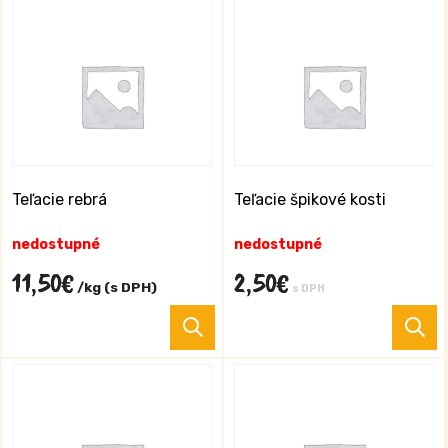
m
v
va
M
si
m
v
n
s
Teľacie rebrá
Teľacie špikové kosti
p
nedostupné
nedostupné
11,50
€
2,50
€
/kg (s DPH)
s DPH
Tento
produkt
má
viacero
variantov.