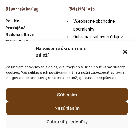
Otváracie hodiny
Dôležité info
Po - Ne
Všeobecné obchodné
Predajňa/
podmienky
Madonan Drive
Ochrana osobných údajov
10:00 - 18:00
Formulár na odstúpenie od
Na vašom súkromí nám
E-shop
zmluvy
záleží
10:00 - 22:00
Odstúpenie od zmluvy online
Zmrzlináreň
Za účelom poskytovania čo najkvalitnejších služieb používame súbory
Orgán alternatívneho
10:00 - 20:00
cookies. Váš súhlas s ich používaním nám umožní zabezpečiť správne
riešenia sporov
Farmpark
fungovanie internetovej stránky a taktiež jej neustále zlepšovanie.
10:00 - 20:00
Zoznam predajní s našimi
výrobkami Madonan
Súhlasím
Nesúhlasím
Zobraziť predvoľby
Všetky práva vyhradené © 2026 madonan.sk
Tvorba web