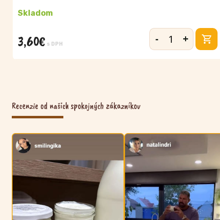
Skladom
-
+
3,60
€
množstvo
s DPH
Jogurt
škoricový
390
g
Recenzie od našich spokojných zákazníkov