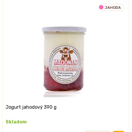
jogurt
JAHODA
marhuľa
390
g
Jogurt jahodový 390 g
Skladom