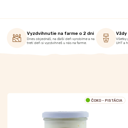
Vyzdvihnutie na farme o 2 dni
Vždy
Dnes objednáš, na ďalší deň vyrobíme a na
Všetky 
tretí deň si vyzdvihneš u nás na farme.
UHT a 
ČOKO - PISTÁCIA