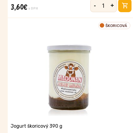
-
+
3,60
€
množstvo
s DPH
Ovocný
jogurt
ŠKORICOVÁ
višňa
390
g
Jogurt škoricový 390 g