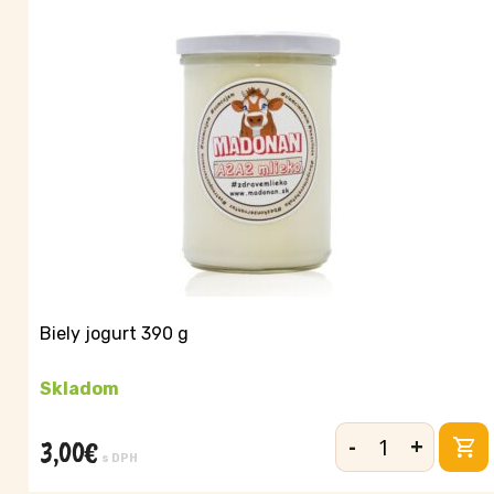
Biely jogurt 390 g
Skladom
-
+
3,00
€
množstvo
s DPH
Biely