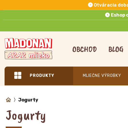
Otváracia dob
Eshop 
Preskočiť
na
OBCHOD
BLOG
obsah
PRODUKTY
MLIEČNE VÝROBKY
Jogurty
Jogurty