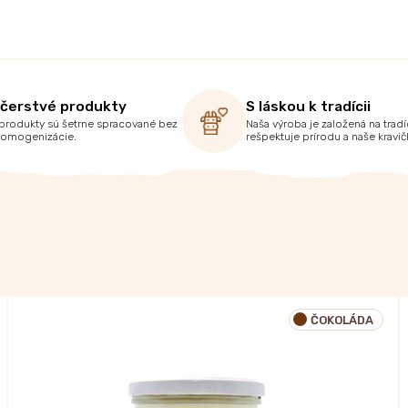
 čerstvé produkty
S láskou k tradícii
produkty sú šetrne spracované bez
Naša výroba je založená na tradíc
homogenizácie.
rešpektuje prírodu a naše kravič
ČOKOLÁDA