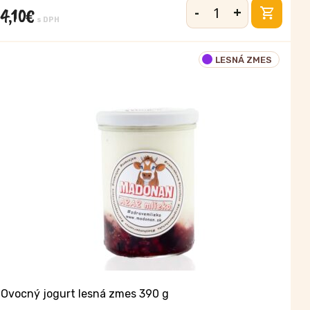
-
+
4,10
€
množstvo
s DPH
Jogurt
lieskový
LESNÁ ZMES
orech
390
g
Ovocný jogurt lesná zmes 390 g