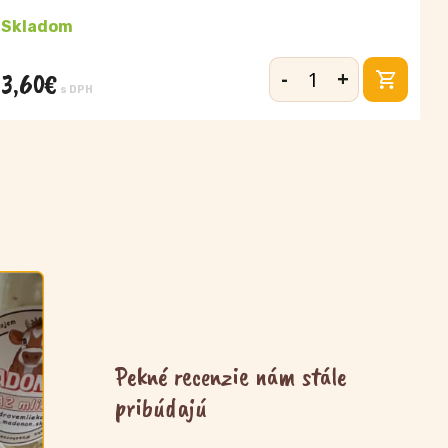
Skladom
-
+
3,60
€
množstvo
s DPH
Ovocný
jogurt
lesná
zmes
390
g
Pekné recenzie nám stále
pribúdajú