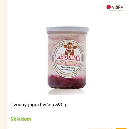
jogurt
VIŠŇA
390
g
Ovocný jogurt višňa 390 g
Skladom