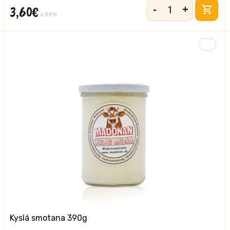
-
+
3,60
€
množstvo
s DPH
Jogurt
jahodový
390
g
Kyslá smotana 390g