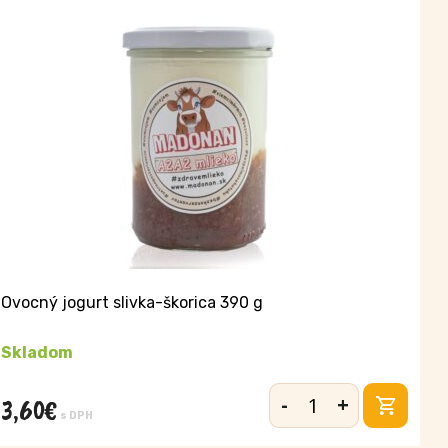
390
g
Ovocný jogurt slivka-škorica 390 g
Skladom
-
+
3,60
€
množstvo
s DPH
Ovocný