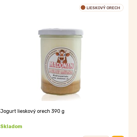
jogurt
LIESKOVÝ ORECH
slivka-
škorica
390
g
Jogurt lieskový orech 390 g
Skladom