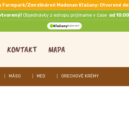
a Farmpark/Zmrzlináreň Madonan Kľačany: Otvorené de
otvorený!
Objednávky z eshopu prijímame v čase
od 10:00
Kľačany
(Každý deň)
KONTAKT
MAPA
MÄSO
MED
ORECHOVÉ KRÉMY