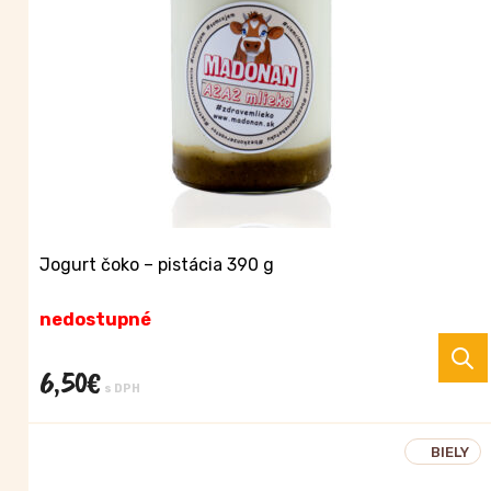
Jogurt čoko – pistácia 390 g
nedostupné
6,50
€
s DPH
BIELY