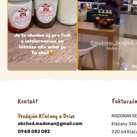
Kontakt
Fakturačn
Predajňa Kľačany a Drive
MADONAN SERV
obchod.madonan@gmail.com
Kľačany 346
0948 082 082
920 64 Kľač