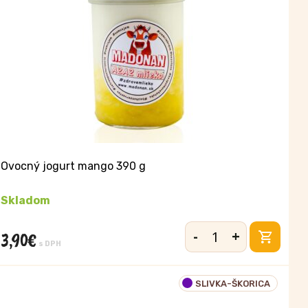
Ovocný jogurt mango 390 g
Skladom
-
+
3,90
€
množstvo
s DPH
Ovocný
jogurt
SLIVKA-ŠKORICA
mango