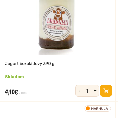
Jogurt čokoládový 390 g
Skladom
-
+
4,10
€
množstvo
s DPH
Jogurt
čokoládový
MARHUĽA
390