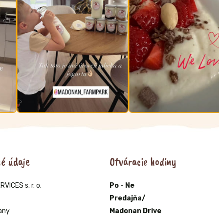
é údaje
Otváracie hodiny
ICES s. r. o.
Po - Ne
Predajňa/
any
Madonan Drive