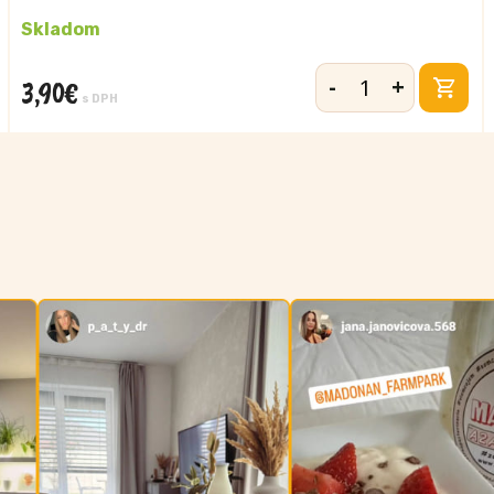
Skladom
-
+
3,90
€
množstvo
s DPH
Kyslá
smotana
390g