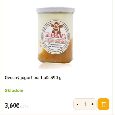
g
Ovocný jogurt marhuľa 390 g
Skladom
-
+
3,60
€
množstvo
s DPH
Ovocný