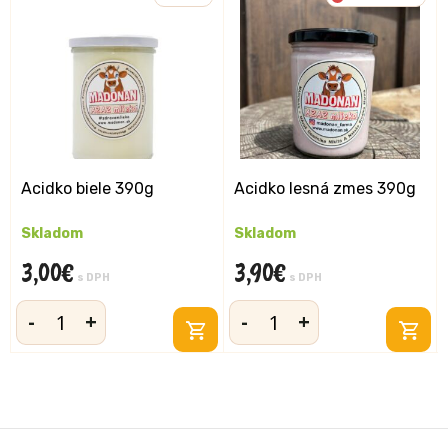
Acidko biele 390g
Acidko lesná zmes 390g
Skladom
Skladom
3,00
€
3,90
€
s DPH
s DPH
-
+
-
+
množstvo
množstvo
Acidko
Acidko
biele
lesná
390g
zmes
390g