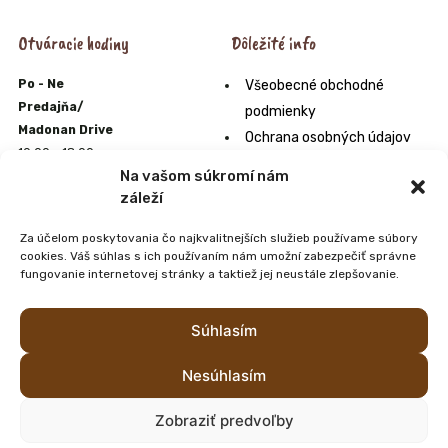
Otváracie hodiny
Dôležité info
Po - Ne
Všeobecné obchodné
Predajňa/
podmienky
Madonan Drive
Ochrana osobných údajov
10:00 - 18:00
Formulár na odstúpenie od
Na vašom súkromí nám
E-shop
zmluvy
záleží
10:00 - 22:00
Odstúpenie od zmluvy online
Zmrzlináreň
Za účelom poskytovania čo najkvalitnejších služieb používame súbory
Orgán alternatívneho
10:00 - 20:00
cookies. Váš súhlas s ich používaním nám umožní zabezpečiť správne
riešenia sporov
Farmpark
fungovanie internetovej stránky a taktiež jej neustále zlepšovanie.
10:00 - 20:00
Zoznam predajní s našimi
výrobkami Madonan
Súhlasím
Nesúhlasím
Zobraziť predvoľby