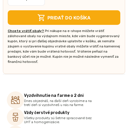
množstvo
Jogurt
čokoládový
PRIDAŤ DO KOŠÍKA
390
g
Chcete vrátiť obaly?
Pri nákupe na e-shope môžete vrátiť
zálohované obaly na výdajnom mieste, kde vám bude vygenerovaný
kupón, ktorý si pri ďalšej objednávke uplatníte v košíku, ak nemáte
záujem o vystavenie kupónu vratné obaly môžete vrátiť na kamennej
predajni, kde vám bude vrátená hotovosť. Vrátenie peňazí na
bankový účet nie je možné. Kupón nie je možné následne vymeniť za
finančnú hotovosť.
Vyzdvihnutie na farme o 2 dni
Dnes objednáš, na ďalší deň vyrobíme a na
tretí deň si vyzdvihneš u nás na farme.
Vždy čerstvé produkty
Všetky produkty sú šetrne spracované bez
UHT a homogenizácie.