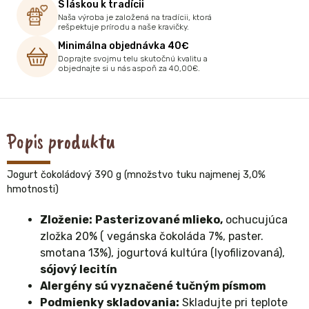
S láskou k tradícii
Naša výroba je založená na tradícii, ktorá
rešpektuje prírodu a naše kravičky.
Minimálna objednávka 40€
Doprajte svojmu telu skutočnú kvalitu a
objednajte si u nás aspoň za 40,00€.
Popis produktu
Jogurt čokoládový 390 g (množstvo tuku najmenej 3,0%
hmotnosti)
Zloženie:
Pasterizované mlieko,
ochucujúca
zložka 20% ( vegánska čokoláda 7%, paster.
smotana 13%), jogurtová kultúra (lyofilizovaná),
sójový lecitín
Alergény sú vyznačené tučným písmom
Podmienky skladovania:
Skladujte pri teplote