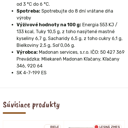
od 3 °C do 6 °C.
Spotreba:
Spotrebujte do 8 dní vrátane dňa
výroby
Výživové hodnoty na 100 g:
Energia 553 KJ /
133 kcal, Tuky 10,5 g, z toho nasýtené mastné
kyseliny 6,7 g, Sacharidy 6,5 g, z toho cukry 6,1 g,
Bielkoviny 2,5 g, Soľ 0,06 g.
Výrobca:
Madonan services, s.r.o. IČO: 50 427 369
Prevádzka: Mliekareň Madonan Kľačany, Kľačany
346, 920 64
SK 4-7-199 ES
Súvisiace produkty
BIELE
LESNÁ ZMES