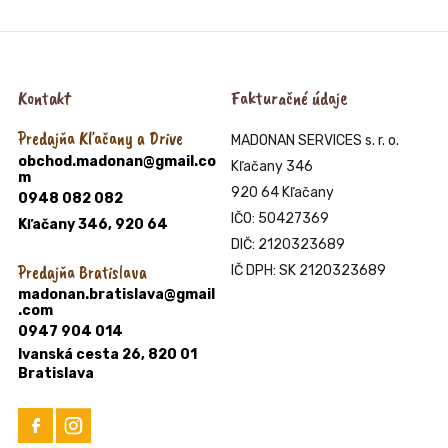
Kontakt
Fakturačné údaje
Predajňa Kľačany a Drive
MADONAN SERVICES s. r. o.
obchod.madonan@gmail.co
Kľačany 346
m
920 64 Kľačany
0948 082 082
IČO: 50427369
Kľačany 346, 920 64
DIČ: 2120323689
Predajňa Bratislava
IČ DPH: SK 2120323689
madonan.bratislava@gmail
.com
0947 904 014
Ivanská cesta 26, 820 01
Bratislava