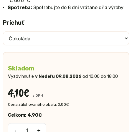
°C do 6 °C.
Spotreba:
Spotrebujte do 8 dní vrátane dňa výroby
Príchuť
Skladom
Vyzdvihnutie
v Nedeľu 09.08.2026
od 10:00 do 18:00
4,10
€
s DPH
Cena zálohovaného obalu:
0,80
€
Celkom:
4,90
€
-
+