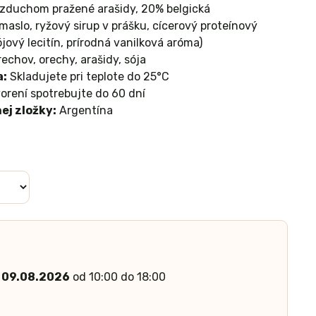
duchom pražené arašidy, 20% belgická
maslo, ryžový sirup v prášku, cícerový proteínový
jový lecitín, prírodná vanilková aróma)
echov, orechy, arašidy, sója
a:
Skladujete pri teplote do 25°C
orení spotrebujte do 60 dní
ej zložky:
Argentína
 09.08.2026
od 10:00 do 18:00