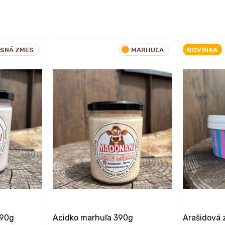
ESNÁ ZMES
MARHUĽA
NOVINKA
390g
Acidko marhuľa 390g
Arašidová 