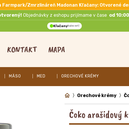
a Farmpark/Zmrzlináreň Madonan Kľačany: Otvorené de
otvorený!
Objednávky z eshopu prijímame v čase
od 10:00
Kľačany
(Každý deň)
KONTAKT
MAPA
MÄSO
MED
ORECHOVÉ KRÉMY
Orechové krémy
Č
Čoko arašidový 