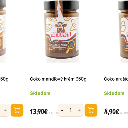
350g
Čoko mandľový krém 350g
Čoko araši
Skladom
Skladom
+
-
+
13,90
€
8,90
€
vo
množstvo
s DPH
s DP
Čoko
ý
mandľový