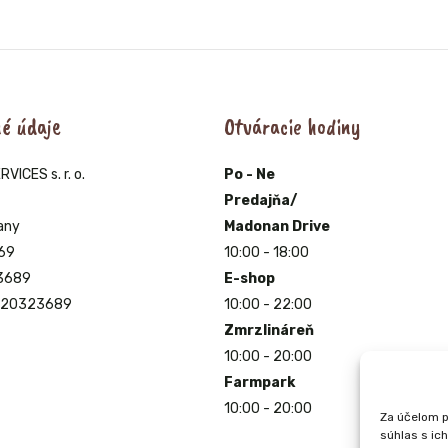
krém
350g
é údaje
Otváracie hodiny
ICES s. r. o.
Po - Ne
Predajňa/
any
Madonan Drive
69
10:00 - 18:00
23689
E-shop
2120323689
10:00 - 22:00
Zmrzlináreň
10:00 - 20:00
Farmpark
10:00 - 20:00
Za účelom p
súhlas s ic