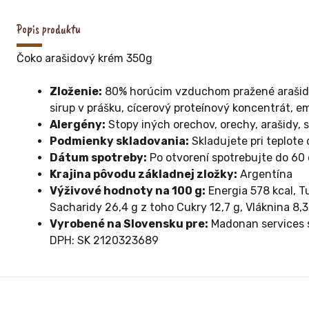
Popis produktu
Čoko arašidový krém 350g
Zloženie:
80% horúcim vzduchom pražené arašidy,
sirup v prášku, cícerový proteínový koncentrát, em
Alergény:
Stopy iných orechov, orechy, arašidy, 
Podmienky skladovania:
Skladujete pri teplote
Dátum spotreby:
Po otvorení spotrebujte do 60 
Krajina pôvodu základnej zložky:
Argentína
Výživové hodnoty na 100 g:
Energia 578 kcal, T
Sacharidy 26,4 g z toho Cukry 12,7 g, Vláknina 8,3 
Vyrobené na Slovensku pre:
Madonan services s
DPH: SK 2120323689