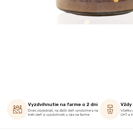
Vyzdvihnutie na farme o 2 dni
Vždy
Dnes objednáš, na ďalší deň vyrobíme a na
Všetky 
tretí deň si vyzdvihneš u nás na farme.
UHT a 