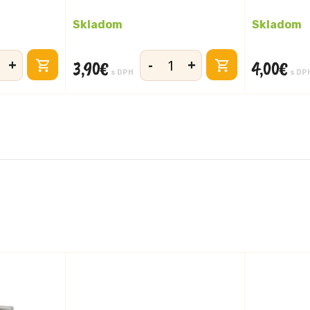
Skladom
Skladom
+
-
+
3,90
€
4,00
€
vo
množstvo
s DPH
s DP
Acidko
marhuľa
390g