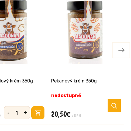
dový krém 350g
Pekanový krém 350g
Č
3
nedostupné
S
-
+
20,50
€
2
množstvo
H
s DPH
Čoko
arašidový