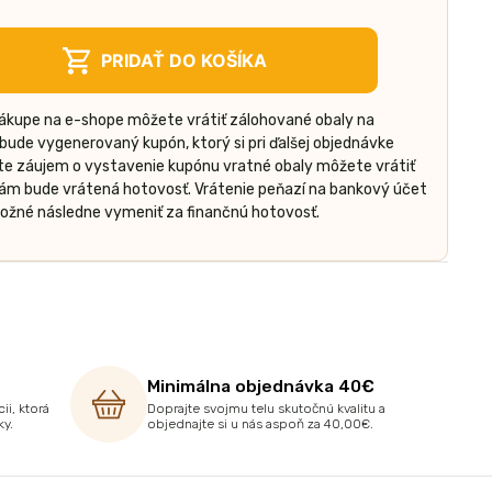
PRIDAŤ DO KOŠÍKA
nákupe na e-shope môžete vrátiť zálohované obaly na
ude vygenerovaný kupón, ktorý si pri ďalšej objednávke
áte záujem o vystavenie kupónu vratné obaly môžete vrátiť
vám bude vrátená hotovosť. Vrátenie peňazí na bankový účet
 možné následne vymeniť za finančnú hotovosť.
Minimálna objednávka 40€
ii, ktorá
Doprajte svojmu telu skutočnú kvalitu a
ky.
objednajte si u nás aspoň za 40,00€.