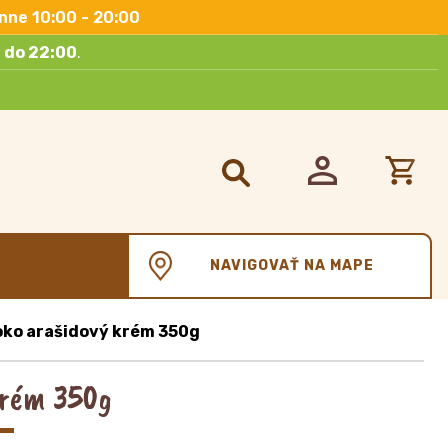
nne 10:00 - 20:00
 do 22:00
.
Hľadať:
NAVIGOVAŤ NA MAPE
oko arašidový krém 350g
krém 350g