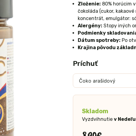
Zloženie:
80% horúcim vz
čokoláda (cukor, kakaové 
koncentrát, emulgátor: só
Alergény:
Stopy iných or
Podmienky skladovani
Dátum spotreby:
Po otv
Krajina pôvodu základn
Príchuť
Skladom
Vyzdvihnutie
v Nedeľu
8,90
€