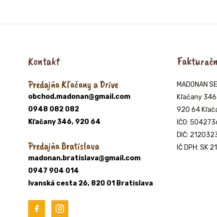
350g
krém
350g
Kontakt
Fakturačn
Predajňa Kľačany a Drive
MADONAN SERV
obchod.madonan@gmail.com
Kľačany 346
0948 082 082
920 64 Kľač
Kľačany 346, 920 64
IČO: 504273
DIČ: 21203
Predajňa Bratislava
IČ DPH: SK 
madonan.bratislava@gmail.com
0947 904 014
Ivanská cesta 26, 820 01 Bratislava