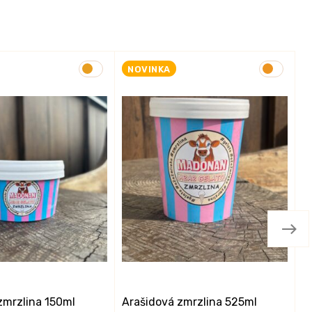
NOVINKA
zmrzlina 150ml
Arašidová zmrzlina 525ml
A