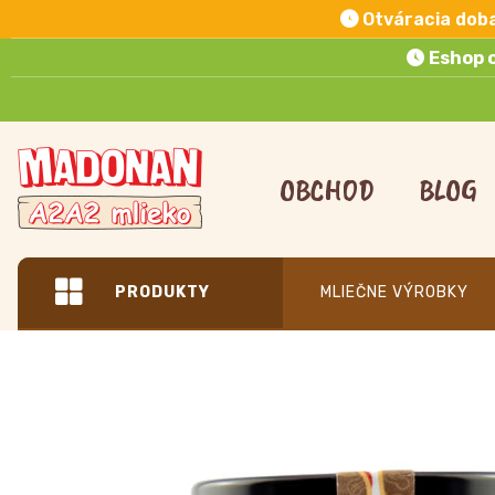
Otváracia dob
Eshop 
Preskočiť
na
OBCHOD
BLOG
obsah
PRODUKTY
MLIEČNE VÝROBKY