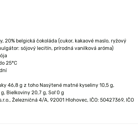
 20% belgická čokoláda (cukor, kakaové maslo, ryžový
ulgátor: sójový lecitín, prírodná vanilková aróma)
sója
 do 25°C
dní
uky 46,8 g z toho Nasýtené matné kyseliny 10,5 g,
g, Bielkoviny 20,7 g, Soľ 0 g
.r.o., Železničná 4/A, 92001 Hlohovec, IČO: 50427369, IČO