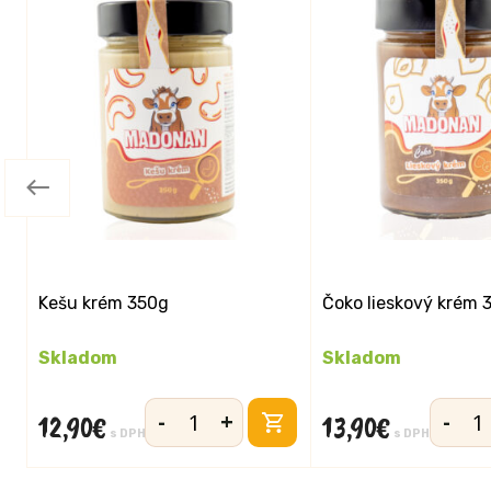
Kešu krém 350g
Čoko lieskový krém 
Skladom
Skladom
-
+
-
12,90
€
13,90
€
množstvo
množst
s DPH
s DPH
Kešu
Čoko
krém
lieskov