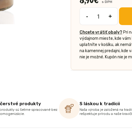
s DPH
-
+
množstvo
Čoko
Chcete vrátiť obaly?
Pri 
arašidový
výdajnom mieste, kde vám b
krém
uplatníte v košíku, ak nem
350g
na kamennej predajni, kde 
nie je možné. Kupón nie je
 čerstvé produkty
S láskou k tradícii
produkty sú šetrne spracované bez
Naša výroba je založená na tradíc
homogenizácie.
rešpektuje prírodu a naše kravič