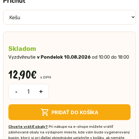
Príchuť
Skladom
Vyzdvihnutie
v Pondelok 10.08.2026
od 10:00 do 18:00
12,90
€
s DPH
-
+
množstvo
Kešu
krém
PRIDAŤ DO KOŠÍKA
350g
Chcete vrátiť obaly?
Pri nákupe na e-shope môžete vrátiť
zálohované obaly na výdajnom mieste, kde vám bude vygenerovaný
kupón, ktorý si pri ďalšej objednávke uplatníte v košíku, ak nemáte