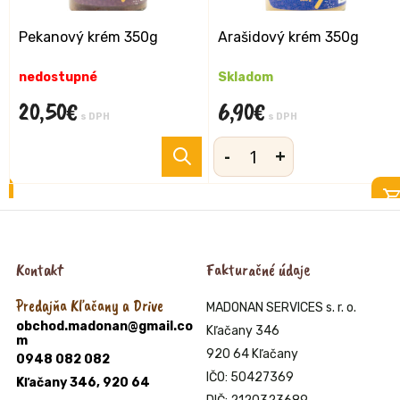
Pekanový krém 350g
Arašidový krém 350g
nedostupné
Skladom
20,50
€
6,90
€
s DPH
s DPH
-
+
množstvo
Arašidový
krém
350g
Kontakt
Fakturačné údaje
Predajňa Kľačany a Drive
MADONAN SERVICES s. r. o.
obchod.madonan@gmail.co
Kľačany 346
m
920 64 Kľačany
0948 082 082
IČO: 50427369
Kľačany 346, 920 64