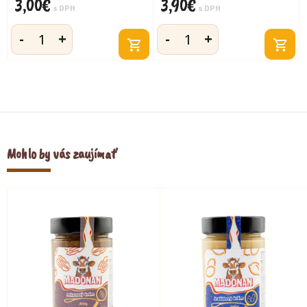
3,00
€
3,90
€
s DPH
s DPH
-
+
-
+
množstvo
množstvo
Acidko
Acidko
biele
lesná
390g
zmes
390g
Mohlo by vás zaujímať