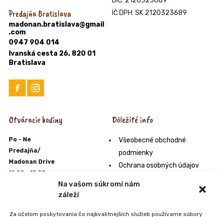
DIČ: 2120323689
Predajňa Bratislava
IČ DPH: SK 2120323689
madonan.bratislava@gmail
.com
0947 904 014
Ivanská cesta 26, 820 01
Bratislava
Otváracie hodiny
Dôležité info
Po - Ne
Všeobecné obchodné
Predajňa/
podmienky
Madonan Drive
Ochrana osobných údajov
10:00 - 18:00
Formulár na odstúpenie od
Na vašom súkromí nám
E-shop
zmluvy
záleží
10:00 - 22:00
Odstúpenie od zmluvy online
Zmrzlináreň
Za účelom poskytovania čo najkvalitnejších služieb používame súbory
Orgán alternatívneho