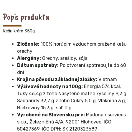
Popis produktu
Kešu krém 350g
Zloženie:
100% horúcim vzduchom pražené kešu
orechy
Alergény:
Orechy, arašidy, sója
Dátum spotreby:
Po otvorení spotrebujte do 60
dní
Krajina pôvodu základnej zložky:
Vietnam
Výživové hodnoty na 100g:
Energia 574 kcal,
Tuky 46,4g z toho Nasýtené matné kyseliny 9,2 g,
Sacharidy 32,7 g z toho Cukry 5,0 g, Vláknina 3 g,
Bielkoviny 15,3 g, soľ 0 g.
Vyrobené na Slovensku pre:
Madonan services
s.r.o., Železničná 4/A, 92001 Hlohovec, IČO:
50427369, IČO DPH: SK 2120323689