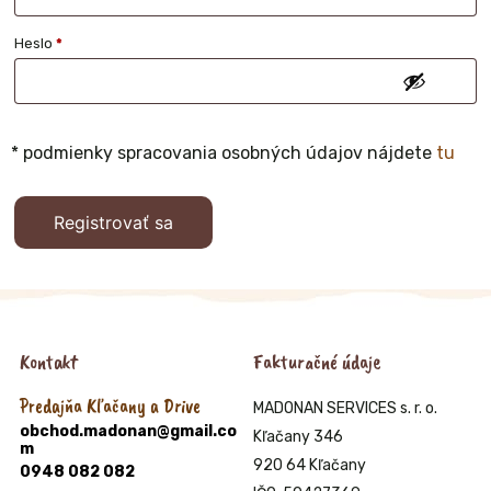
Povinné
Heslo
*
* podmienky spracovania osobných údajov nájdete
tu
Registrovať sa
Kontakt
Fakturačné údaje
Predajňa Kľačany a Drive
MADONAN SERVICES s. r. o.
obchod.madonan@gmail.co
Kľačany 346
m
920 64 Kľačany
0948 082 082