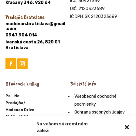
IČO: 50427369
Kľačany 346, 920 64
DIČ: 2120323689
Predajňa Bratislava
IČ DPH: SK 2120323689
madonan.bratislava@gmail
.com
0947 904 014
Ivanská cesta 26, 820 01
Bratislava
Otváracie hodiny
Dôležité info
Po - Ne
Všeobecné obchodné
Predajňa/
podmienky
Madonan Drive
Ochrana osobných údajov
10:00 - 18:00
Formulár na odstúpenie od
Na vašom súkromí nám
E-shop
zmluvy
záleží
10:00 - 22:00
Odstúpenie od zmluvy online