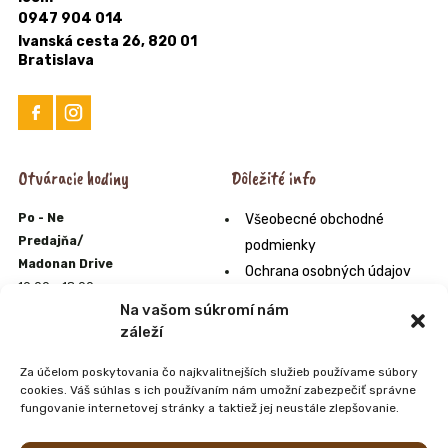
0947 904 014
Ivanská cesta 26, 820 01
Bratislava
Otváracie hodiny
Dôležité info
Po - Ne
Všeobecné obchodné
Predajňa/
podmienky
Madonan Drive
Ochrana osobných údajov
10:00 - 18:00
Formulár na odstúpenie od
Na vašom súkromí nám
E-shop
zmluvy
záleží
10:00 - 22:00
Odstúpenie od zmluvy online
Zmrzlináreň
Za účelom poskytovania čo najkvalitnejších služieb používame súbory
Orgán alternatívneho
10:00 - 20:00
cookies. Váš súhlas s ich používaním nám umožní zabezpečiť správne
riešenia sporov
Farmpark
fungovanie internetovej stránky a taktiež jej neustále zlepšovanie.
10:00 - 20:00
Zoznam predajní s našimi