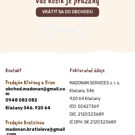
Váš košík je prázdny
VRÁTIŤ SA DO OBCHODU
Kontakt
Fakturačné údaje
Predajňa Kľačany a Drive
MADONAN SERVICES s. r. o.
obchod.madonan@gmail.co
Kľačany 346
m
920 64 Kľačany
0948 082 082
IČO: 50427369
Kľačany 346, 920 64
DIČ: 2120323689
Predajňa Bratislava
IČ DPH: SK 2120323689
madonan.bratislava@gmail
.com