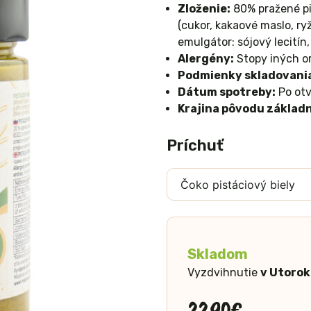
Zloženie:
80% pražené pi
(cukor, kakaové maslo, ry
emulgátor: sójový lecitín
Alergény:
Stopy iných or
Podmienky skladovani
Dátum spotreby:
Po otv
Krajina pôvodu základn
Príchuť
Skladom
Vyzdvihnutie
v Utorok
22,90
€