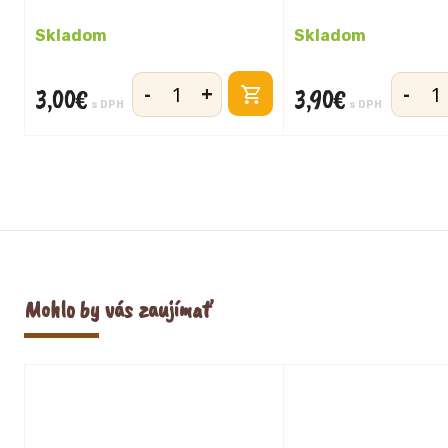
Skladom
Skladom
-
+
-
3,00
€
3,90
€
množstvo
množst
s DPH
s DPH
Acidko
Acidko
biele
lesná
390g
zmes
390g
Mohlo by vás zaujímať