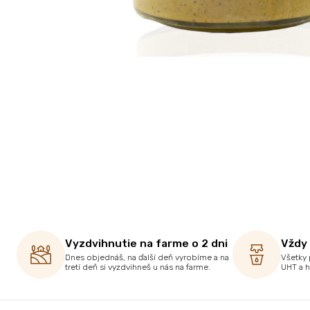
Vyzdvihnutie na farme o 2 dni
Vždy
Dnes objednáš, na ďalší deň vyrobíme a na
Všetky 
tretí deň si vyzdvihneš u nás na farme.
UHT a 