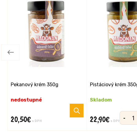
Pekanový krém 350g
Pistáciový krém 350
nedostupné
Skladom
-
20,50
€
22,90
€
množst
s DPH
s DPH
Pistáci
krém