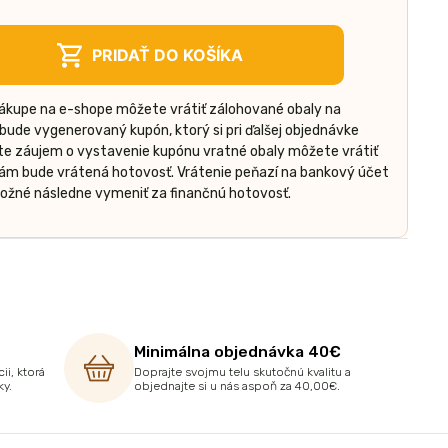
PRIDAŤ DO KOŠÍKA
nákupe na e-shope môžete vrátiť zálohované obaly na
ude vygenerovaný kupón, ktorý si pri ďalšej objednávke
áte záujem o vystavenie kupónu vratné obaly môžete vrátiť
vám bude vrátená hotovosť. Vrátenie peňazí na bankový účet
 možné následne vymeniť za finančnú hotovosť.
Minimálna objednávka 40€
ii, ktorá
Doprajte svojmu telu skutočnú kvalitu a
ky.
objednajte si u nás aspoň za 40,00€.