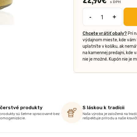
s DPH
-
+
množstvo
Čoko
Chcete vrátiť obaly?
Pri 
pistáciový
výdajnom mieste, kde vám b
biely
uplatníte v košíku, ak nem
krém
na kamennej predajni, kde 
350g
nie je možné. Kupón nie je
 čerstvé produkty
S láskou k tradícii
produkty sú šetrne spracované bez
Naša výroba je založená na tradíc
homogenizácie.
rešpektuje prírodu a naše kravič