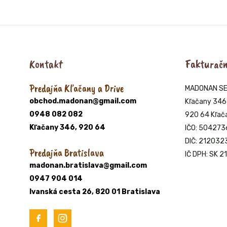
350g
Kontakt
Fakturačn
Predajňa Kľačany a Drive
MADONAN SERV
obchod.madonan@gmail.com
Kľačany 346
0948 082 082
920 64 Kľač
Kľačany 346, 920 64
IČO: 504273
DIČ: 21203
Predajňa Bratislava
IČ DPH: SK 
madonan.bratislava@gmail.com
0947 904 014
Ivanská cesta 26, 820 01 Bratislava