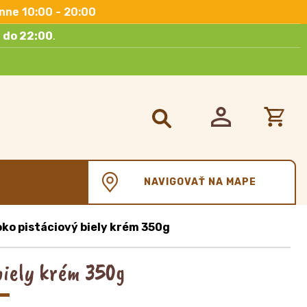
nne 10:00 - 20:00
 do 22:00
.
Hľadať:
NAVIGOVAŤ NA MAPE
ko pistáciový biely krém 350g
biely krém 350g