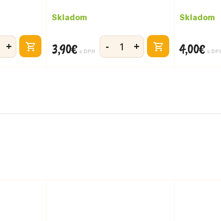
Skladom
Skladom
+
-
+
3,90
€
4,00
€
vo
množstvo
s DPH
s DP
Acidko
marhuľa
390g