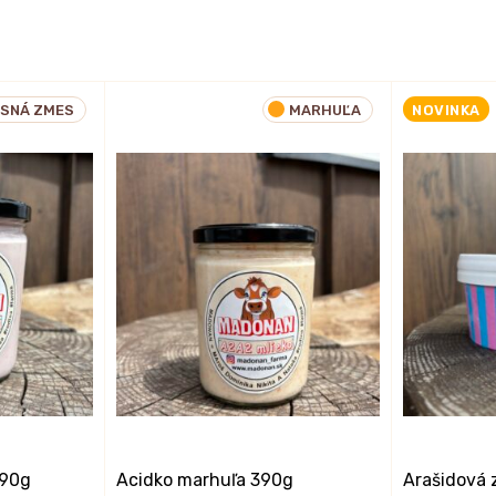
ESNÁ ZMES
MARHUĽA
NOVINKA
390g
Acidko marhuľa 390g
Arašidová 