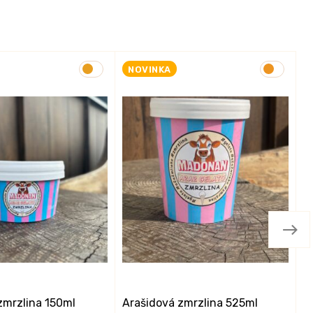
NOVINKA
zmrzlina 150ml
Arašidová zmrzlina 525ml
A