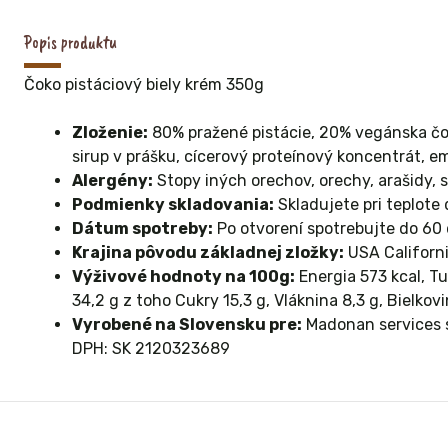
Popis produktu
Čoko pistáciový biely krém 350g
Zloženie:
80% pražené pistácie, 20% vegánska čok
sirup v prášku, cícerový proteínový koncentrát, em
Alergény:
Stopy iných orechov, orechy, arašidy, 
Podmienky skladovania:
Skladujete pri teplote
Dátum spotreby:
Po otvorení spotrebujte do 60 
Krajina pôvodu základnej zložky:
USA Californ
Výživové hodnoty na 100g:
Energia 573 kcal, T
34,2 g z toho Cukry 15,3 g, Vláknina 8,3 g, Bielkovin
Vyrobené na Slovensku pre:
Madonan services s
DPH: SK 2120323689