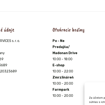
biely
krém
350g
é údaje
Otváracie hodiny
ICES s. r. o.
Po - Ne
Predajňa/
any
Madonan Drive
69
10:00 - 18:00
23689
E-shop
2120323689
10:00 - 22:00
Zmrzlináreň
10:00 - 20:00
Farmpark
10:00 - 20:00
Za účelom p
súhlas s ic