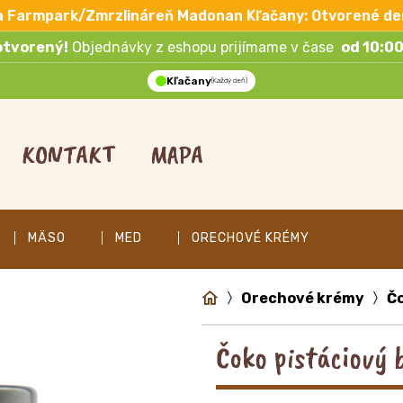
a Farmpark/Zmrzlináreň Madonan Kľačany: Otvorené de
otvorený!
Objednávky z eshopu prijímame v čase
od 10:00
Kľačany
(Každý deň)
KONTAKT
MAPA
MÄSO
MED
ORECHOVÉ KRÉMY
Orechové krémy
Čo
Čoko pistáciový 