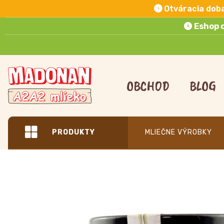
Otváracia dob
Eshop 
Preskočiť
na
OBCHOD
BLOG
obsah
PRODUKTY
MLIEČNE VÝROBKY