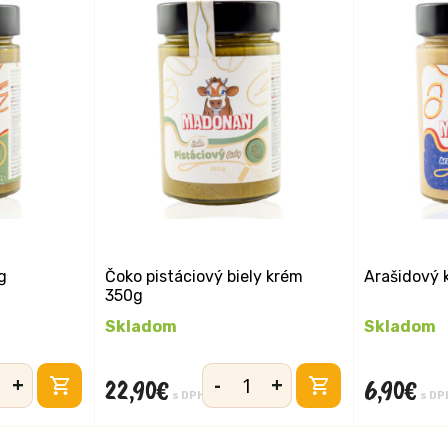
g
Čoko pistáciový biely krém
Arašidový 
350g
Skladom
Skladom
+
-
+
22,90
€
6,90
€
vo
množstvo
s DPH
s DP
ový
Čoko
pistáciový