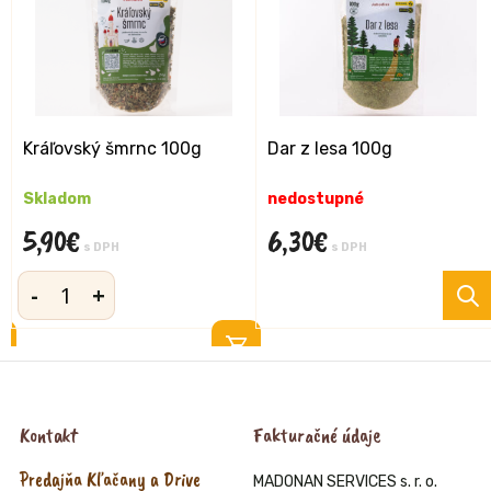
Kráľovský šmrnc 100g
Dar z lesa 100g
Skladom
nedostupné
5,90
€
6,30
€
s DPH
s DPH
-
+
množstvo
Kráľovský
šmrnc
100g
Kontakt
Fakturačné údaje
Predajňa Kľačany a Drive
MADONAN SERVICES s. r. o.