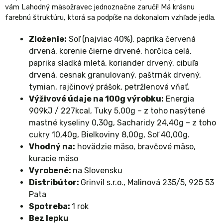
vám Lahodný mäsožravec jednoznačne zaručí! Má krásnu
farebnú štruktúru, ktorá sa podpíše na dokonalom vzhľade jedla.
Zloženie:
Soľ (najviac 40%), paprika červená
drvená, korenie čierne drvené, horčica celá,
paprika sladká mletá, koriander drvený, cibuľa
drvená, cesnak granulovaný, paštrnák drvený,
tymian, rajčinový prášok, petržlenová vňať.
Výživové údaje na 100g výrobku:
Energia
909kJ / 227kcal, Tuky 5,00g – z toho nasýtené
mastné kyseliny 0,30g, Sacharidy 24,40g – z toho
cukry 10,40g, Bielkoviny 8,00g, Soľ 40,00g.
Vhodný na:
hovädzie mäso, bravčové mäso,
kuracie mäso
Vyrobené:
na Slovensku
Distribútor:
Grinvil s.r.o., Malinová 235/5, 925 53
Pata
Spotreba:
1 rok
Bez lepku