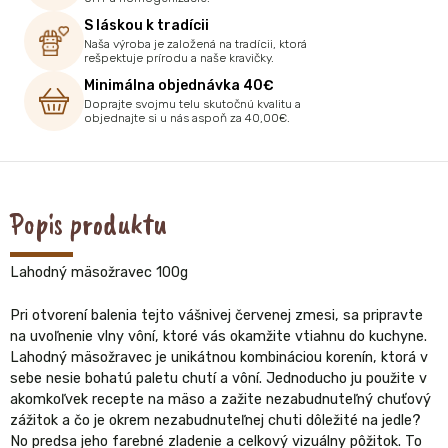
S láskou k tradícii
Naša výroba je založená na tradícii, ktorá
rešpektuje prírodu a naše kravičky.
Minimálna objednávka 40€
Doprajte svojmu telu skutočnú kvalitu a
objednajte si u nás aspoň za 40,00€.
Popis produktu
Lahodný mäsožravec 100g
Pri otvorení balenia tejto vášnivej červenej zmesi, sa pripravte
na uvoľnenie vlny vôní, ktoré vás okamžite vtiahnu do kuchyne.
Lahodný mäsožravec je unikátnou kombináciou korenín, ktorá v
sebe nesie bohatú paletu chutí a vôní. Jednoducho ju použite v
akomkoľvek recepte na mäso a zažite nezabudnuteľný chuťový
zážitok a čo je okrem nezabudnuteľnej chuti dôležité na jedle?
No predsa jeho farebné zladenie a celkový vizuálny pôžitok. To