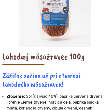
Lahodný mäsožravec 100g
Zážitok začína už pri otvorení
Lahodného mäsožravca!
Zloženie:
Soľ (najviac 40%), paprika červená drvená,
korenie čierne drvené, horčica celá, paprika sladká
mletá, koriander drvený, cibuľa drvená, cesnak