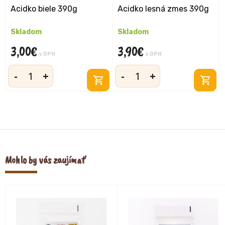
Acidko biele 390g
Acidko lesná zmes 390g
Skladom
Skladom
3,00
€
3,90
€
s DPH
s DPH
-
+
-
+
množstvo
množstvo
Acidko
Acidko
biele
lesná
390g
zmes
390g
Mohlo by vás zaujímať