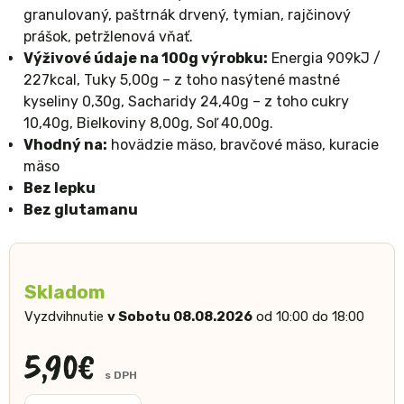
granulovaný, paštrnák drvený, tymian, rajčinový
prášok, petržlenová vňať.
Výživové údaje na 100g výrobku:
Energia 909kJ /
227kcal, Tuky 5,00g – z toho nasýtené mastné
kyseliny 0,30g, Sacharidy 24,40g – z toho cukry
10,40g, Bielkoviny 8,00g, Soľ 40,00g.
Vhodný na:
hovädzie mäso, bravčové mäso, kuracie
mäso
Bez lepku
Bez glutamanu
Skladom
Vyzdvihnutie
v Sobotu 08.08.2026
od 10:00 do 18:00
5,90
€
s DPH