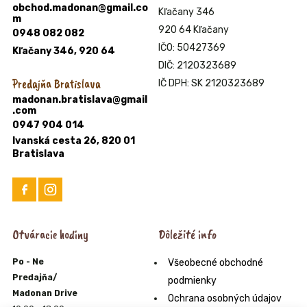
obchod.madonan@gmail.co
Kľačany 346
m
920 64 Kľačany
0948 082 082
IČO: 50427369
Kľačany 346, 920 64
DIČ: 2120323689
Predajňa Bratislava
IČ DPH: SK 2120323689
madonan.bratislava@gmail
.com
0947 904 014
Ivanská cesta 26, 820 01
Bratislava
Otváracie hodiny
Dôležité info
Po - Ne
Všeobecné obchodné
Predajňa/
podmienky
Madonan Drive
Ochrana osobných údajov