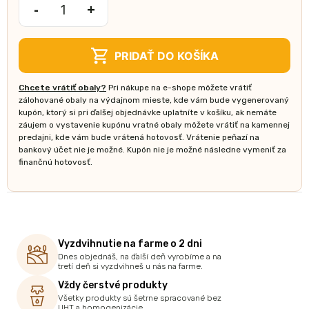
-
+
množstvo
Lahodný
mäsožravec
PRIDAŤ DO KOŠÍKA
100g
Chcete vrátiť obaly?
Pri nákupe na e-shope môžete vrátiť
zálohované obaly na výdajnom mieste, kde vám bude vygenerovaný
kupón, ktorý si pri ďalšej objednávke uplatníte v košíku, ak nemáte
záujem o vystavenie kupónu vratné obaly môžete vrátiť na kamennej
predajni, kde vám bude vrátená hotovosť. Vrátenie peňazí na
bankový účet nie je možné. Kupón nie je možné následne vymeniť za
finančnú hotovosť.
Vyzdvihnutie na farme o 2 dni
Dnes objednáš, na ďalší deň vyrobíme a na
tretí deň si vyzdvihneš u nás na farme.
Vždy čerstvé produkty
Všetky produkty sú šetrne spracované bez
UHT a homogenizácie.