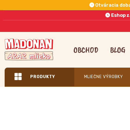
Otváracia dob
Eshop z
Preskočiť
na
OBCHOD
BLOG
obsah
PRODUKTY
MLIEČNE VÝROBKY