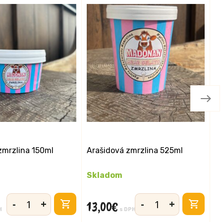
zmrzlina 150ml
Arašidová zmrzlina 525ml
A
Skladom
S
-
+
-
+
13,00
€
6
množstvo
množstvo
H
s DPH
Arašidová
Arašidová