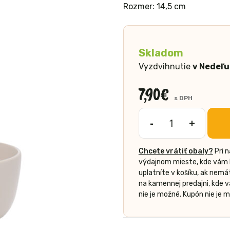
Rozmer: 14,5 cm
Skladom
Vyzdvihnutie
v Nedeľu
7,90
€
s DPH
-
+
množstvo
Miska
Chcete vrátiť obaly?
Pri 
Madonan
výdajnom mieste, kde vám b
uplatníte v košíku, ak nem
na kamennej predajni, kde 
nie je možné. Kupón nie je