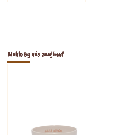
biele
lesná
390g
zmes
390g
Mohlo by vás zaujímať