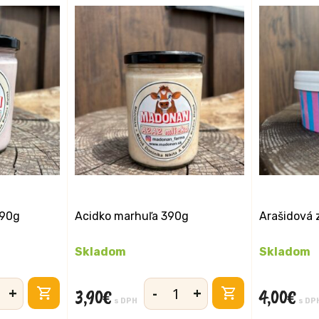
390g
Acidko marhuľa 390g
Arašidová 
Skladom
Skladom
+
-
+
3,90
€
4,00
€
vo
množstvo
s DPH
s DP
Acidko