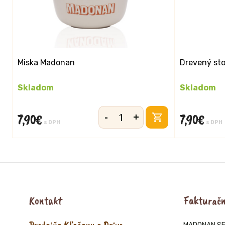
Miska Madonan
Drevený sto
Skladom
Skladom
-
+
7,90
€
7,90
€
množstvo
s DPH
s DPH
Miska
Madonan
Kontakt
Fakturačn
Predajňa Kľačany a Drive