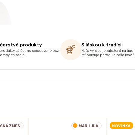
 čerstvé produkty
S láskou k tradícii
produkty sú šetrne spracované bez
Naša výroba je založená na tradíc
homogenizácie.
rešpektuje prírodu a naše kravič
ESNÁ ZMES
MARHUĽA
NOVINKA