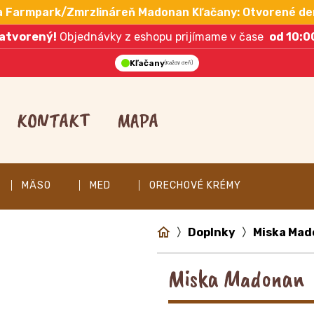
a Farmpark/Zmrzlináreň Madonan Kľačany: Otvorené de
atvorený!
Objednávky z eshopu prijímame v čase
od 10:0
Kľačany
(Každý deň)
KONTAKT
MAPA
MÄSO
MED
ORECHOVÉ KRÉMY
Doplnky
Miska Ma
Miska Madonan