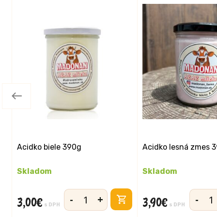
Acidko biele 390g
Acidko lesná zmes 
Skladom
Skladom
-
+
-
3,00
€
3,90
€
množstvo
množst
s DPH
s DPH
Acidko
Acidko