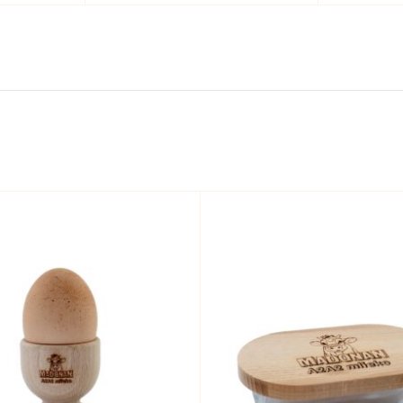
marhuľa
390g