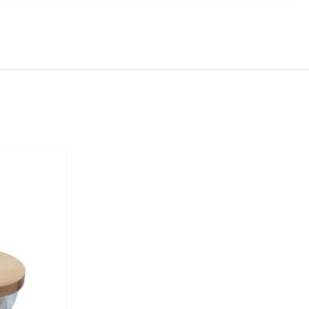
zmrzlina
zmrzlina
150ml
525ml