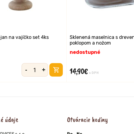
jan na vajíčko set 4ks
Sklenená maselnica s drev
poklopom a nožom
nedostupné
-
+
14,90
€
množstvo
s DPH
Drevený
stojan
na
vajíčko
set
4ks
é údaje
Otváracie hodiny