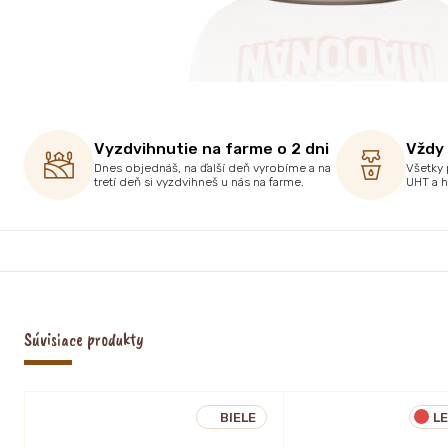
Vyzdvihnutie na farme o 2 dni
Vždy
Dnes objednáš, na ďalší deň vyrobíme a na
Všetky 
tretí deň si vyzdvihneš u nás na farme.
UHT a 
Súvisiace produkty
BIELE
L